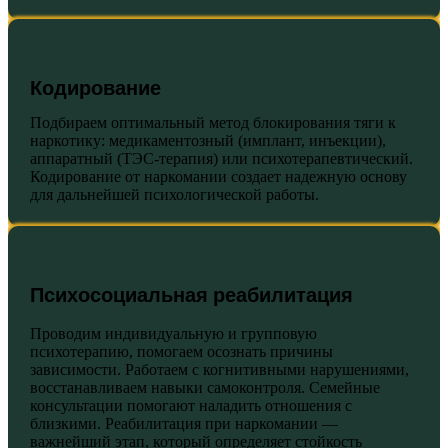
Кодирование
Подбираем оптимальный метод блокирования тяги к
наркотику: медикаментозный (имплант, инъекции),
аппаратный (ТЭС-терапия) или психотерапевтический.
Кодирование от наркомании создает надежную основу
для дальнейшей психологической работы.
Психосоциальная реабилитация
Проводим индивидуальную и групповую
психотерапию, помогаем осознать причины
зависимости. Работаем с когнитивными нарушениями,
восстанавливаем навыки самоконтроля. Семейные
консультации помогают наладить отношения с
близкими. Реабилитация при наркомании —
важнейший этап, который определяет стойкость