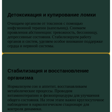
Детоксикация и купирование ломки
Очищаем организм от токсинов с помощью
инфузионной терапии (капельниц). Снимаем
проявления абстиненции: тревожность, бессонницу,
депрессивные состояния. Стабилизируем работу
органов и систем, уделяем особое внимание поддержке
сердца и нервной системы.
Стабилизация и восстановление
организма
Нормализуем сон и аппетит, восстанавливаем
метаболические процессы. Проводим
витаминотерапию и физиопроцедуры для улучшения
общего состояния. На этом этапе важно круглосуточное
наблюдение в наркологическом стационаре для
контроля динамики.